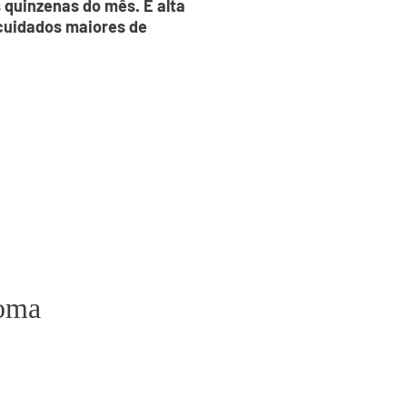
 quinzenas do mês. É alta
 cuidados maiores de
ioma