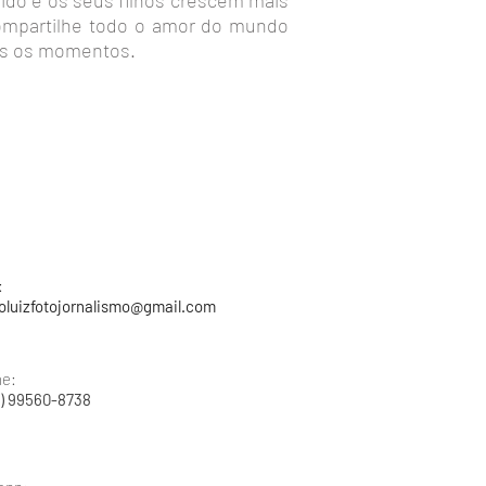
ido e os seus filhos crescem mais
compartilhe todo o amor do mundo
os os momentos.
:
oluizfotojornalismo@gmail.com
ne:
1) 99560-8738