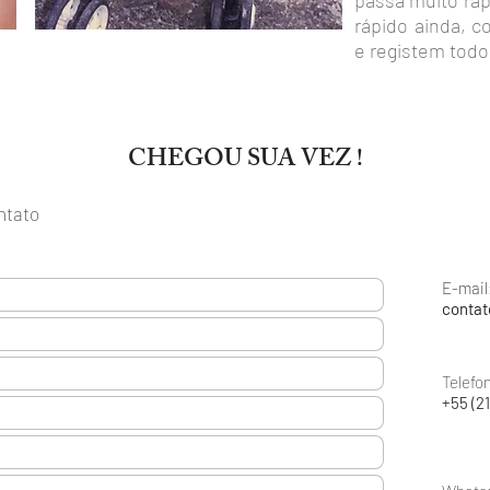
passa muito ráp
rápido ainda, 
e registem tod
CHEGOU SUA VEZ !
ntato
E-mail
contat
Telefo
+55 (2