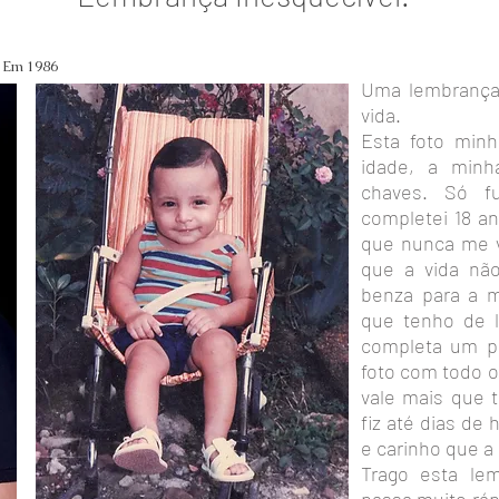
 Em 1986
Uma lembrança 
vida. ​
Esta foto min
idade, a minh
chaves. Só f
completei 18 a
que nunca me v
que a vida nã
benza para a m
que tenho de 
completa um p
foto com todo o
vale mais que 
fiz até dias d
e carinho que 
Trago esta le